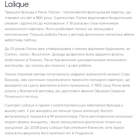
Lalique
Творцем бренду є Рене Лалик - талановитий французький ювелір, що
з'явився на світ в 1860 році. З дитинства Лалик відрізнявся бездоганним
смаком і здатністю до малювання. У 18 років він став помічником
знаменитого ювеліра. Його особливий талант не залишився
непоміченим. Перша робота Рене у вигляді витонченої метелики вбила
вибагливу публіку.
До 25 років Лалик вже співпрацював з такими відомими будинками, як
Cartier, Jacta і Boucheron. Доходи дозволили йому відкрити власну
майстерню в Парижі. Рене був великим шанувальником японського
мистецтва. Цю техніку він переніс і в свої роботи.
Лалик отримав світову популярність завдяки знаменитій актрисі Сарі
Бернар, яка настільки перейнялася творчістю молодого ювеліра, що
виходила на сцену виключно в його прикрасах. У 1900 році Рене взяв
участь у Всесвітній виставці, де удостоївся звання Офіцера Ордена
Почесного легіону.
Сьогодні Lalique є одним з найпопулярніших ювелірних брендів у
всьому світі. У рік виходять не менше трьох колекцій, багато
випускаються тиражем в 99 екземплярів. Після виготовлення останньої
моделі форму знищують, і вона залишається доступною тільки на
аукціонах. До 2008 року Lalique був сімейним бізнесом, але зараз
належить викупила його компанії Art & Fragrance.