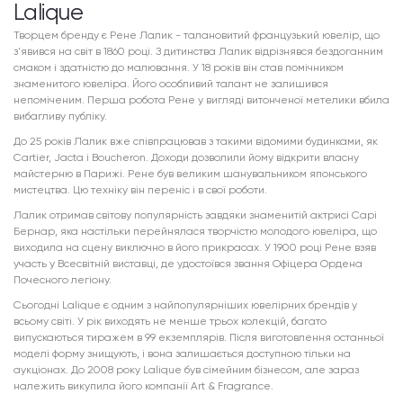
Lalique
Творцем бренду є Рене Лалик - талановитий французький ювелір, що
з'явився на світ в 1860 році. З дитинства Лалик відрізнявся бездоганним
смаком і здатністю до малювання. У 18 років він став помічником
знаменитого ювеліра. Його особливий талант не залишився
непоміченим. Перша робота Рене у вигляді витонченої метелики вбила
вибагливу публіку.
До 25 років Лалик вже співпрацював з такими відомими будинками, як
Cartier, Jacta і Boucheron. Доходи дозволили йому відкрити власну
майстерню в Парижі. Рене був великим шанувальником японського
мистецтва. Цю техніку він переніс і в свої роботи.
Лалик отримав світову популярність завдяки знаменитій актрисі Сарі
Бернар, яка настільки перейнялася творчістю молодого ювеліра, що
виходила на сцену виключно в його прикрасах. У 1900 році Рене взяв
участь у Всесвітній виставці, де удостоївся звання Офіцера Ордена
Почесного легіону.
Сьогодні Lalique є одним з найпопулярніших ювелірних брендів у
всьому світі. У рік виходять не менше трьох колекцій, багато
випускаються тиражем в 99 екземплярів. Після виготовлення останньої
моделі форму знищують, і вона залишається доступною тільки на
аукціонах. До 2008 року Lalique був сімейним бізнесом, але зараз
належить викупила його компанії Art & Fragrance.