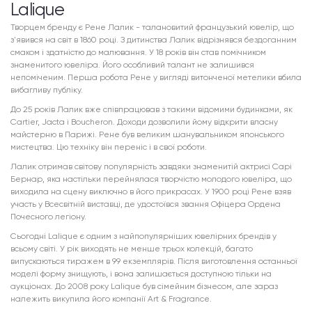
Lalique
Творцем бренду є Рене Лалик - талановитий французький ювелір, що
з'явився на світ в 1860 році. З дитинства Лалик відрізнявся бездоганним
смаком і здатністю до малювання. У 18 років він став помічником
знаменитого ювеліра. Його особливий талант не залишився
непоміченим. Перша робота Рене у вигляді витонченої метелики вбила
вибагливу публіку.
До 25 років Лалик вже співпрацював з такими відомими будинками, як
Cartier, Jacta і Boucheron. Доходи дозволили йому відкрити власну
майстерню в Парижі. Рене був великим шанувальником японського
мистецтва. Цю техніку він переніс і в свої роботи.
Лалик отримав світову популярність завдяки знаменитій актрисі Сарі
Бернар, яка настільки перейнялася творчістю молодого ювеліра, що
виходила на сцену виключно в його прикрасах. У 1900 році Рене взяв
участь у Всесвітній виставці, де удостоївся звання Офіцера Ордена
Почесного легіону.
Сьогодні Lalique є одним з найпопулярніших ювелірних брендів у
всьому світі. У рік виходять не менше трьох колекцій, багато
випускаються тиражем в 99 екземплярів. Після виготовлення останньої
моделі форму знищують, і вона залишається доступною тільки на
аукціонах. До 2008 року Lalique був сімейним бізнесом, але зараз
належить викупила його компанії Art & Fragrance.