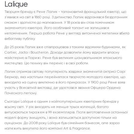
Lalique
Творцем бренду є Рене Лалик - талановитий французький ювелір, що
з'явився на світ в 1860 році. З дитинства Лалик відрізнявся бездоганним
смаком і здатністю до малювання. У 18 років він став помічником
знаменитого ювеліра. Його особливий талант не залишився
непоміченим. Перша робота Рене у вигляді витонченої метелики вбила
вибагливу публіку.
До 25 років Лалик вже співпрацював з такими відомими будинками, як
Cartier, Jacta і Boucheron. Доходи дозволили йому відкрити власну
майстерню в Парижі. Рене був великим шанувальником японського
мистецтва. Цю техніку він переніс і в свої роботи.
Лалик отримав світову популярність завдяки знаменитій актрисі Сарі
Бернар, яка настільки перейнялася творчістю молодого ювеліра, що
виходила на сцену виключно в його прикрасах. У 1900 році Рене взяв
участь у Всесвітній виставці, де удостоївся звання Офіцера Ордена
Почесного легіону.
Сьогодні Lalique є одним з найпопулярніших ювелірних брендів у
всьому світі. У рік виходять не менше трьох колекцій, багато
випускаються тиражем в 99 екземплярів. Після виготовлення останньої
моделі форму знищують, і вона залишається доступною тільки на
аукціонах. До 2008 року Lalique був сімейним бізнесом, але зараз
належить викупила його компанії Art & Fragrance.