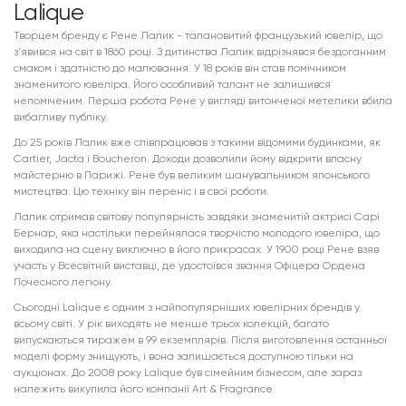
Lalique
Творцем бренду є Рене Лалик - талановитий французький ювелір, що
з'явився на світ в 1860 році. З дитинства Лалик відрізнявся бездоганним
смаком і здатністю до малювання. У 18 років він став помічником
знаменитого ювеліра. Його особливий талант не залишився
непоміченим. Перша робота Рене у вигляді витонченої метелики вбила
вибагливу публіку.
До 25 років Лалик вже співпрацював з такими відомими будинками, як
Cartier, Jacta і Boucheron. Доходи дозволили йому відкрити власну
майстерню в Парижі. Рене був великим шанувальником японського
мистецтва. Цю техніку він переніс і в свої роботи.
Лалик отримав світову популярність завдяки знаменитій актрисі Сарі
Бернар, яка настільки перейнялася творчістю молодого ювеліра, що
виходила на сцену виключно в його прикрасах. У 1900 році Рене взяв
участь у Всесвітній виставці, де удостоївся звання Офіцера Ордена
Почесного легіону.
Сьогодні Lalique є одним з найпопулярніших ювелірних брендів у
всьому світі. У рік виходять не менше трьох колекцій, багато
випускаються тиражем в 99 екземплярів. Після виготовлення останньої
моделі форму знищують, і вона залишається доступною тільки на
аукціонах. До 2008 року Lalique був сімейним бізнесом, але зараз
належить викупила його компанії Art & Fragrance.