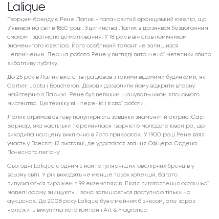
Lalique
Творцем бренду є Рене Лалик - талановитий французький ювелір, що
з'явився на світ в 1860 році. З дитинства Лалик відрізнявся бездоганним
смаком і здатністю до малювання. У 18 років він став помічником
знаменитого ювеліра. Його особливий талант не залишився
непоміченим. Перша робота Рене у вигляді витонченої метелики вбила
вибагливу публіку.
До 25 років Лалик вже співпрацював з такими відомими будинками, як
Cartier, Jacta і Boucheron. Доходи дозволили йому відкрити власну
майстерню в Парижі. Рене був великим шанувальником японського
мистецтва. Цю техніку він переніс і в свої роботи.
Лалик отримав світову популярність завдяки знаменитій актрисі Сарі
Бернар, яка настільки перейнялася творчістю молодого ювеліра, що
виходила на сцену виключно в його прикрасах. У 1900 році Рене взяв
участь у Всесвітній виставці, де удостоївся звання Офіцера Ордена
Почесного легіону.
Сьогодні Lalique є одним з найпопулярніших ювелірних брендів у
всьому світі. У рік виходять не менше трьох колекцій, багато
випускаються тиражем в 99 екземплярів. Після виготовлення останньої
моделі форму знищують, і вона залишається доступною тільки на
аукціонах. До 2008 року Lalique був сімейним бізнесом, але зараз
належить викупила його компанії Art & Fragrance.