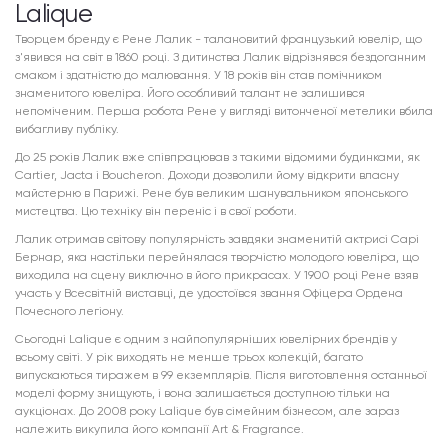
Lalique
Творцем бренду є Рене Лалик - талановитий французький ювелір, що
з'явився на світ в 1860 році. З дитинства Лалик відрізнявся бездоганним
смаком і здатністю до малювання. У 18 років він став помічником
знаменитого ювеліра. Його особливий талант не залишився
непоміченим. Перша робота Рене у вигляді витонченої метелики вбила
вибагливу публіку.
До 25 років Лалик вже співпрацював з такими відомими будинками, як
Cartier, Jacta і Boucheron. Доходи дозволили йому відкрити власну
майстерню в Парижі. Рене був великим шанувальником японського
мистецтва. Цю техніку він переніс і в свої роботи.
Лалик отримав світову популярність завдяки знаменитій актрисі Сарі
Бернар, яка настільки перейнялася творчістю молодого ювеліра, що
виходила на сцену виключно в його прикрасах. У 1900 році Рене взяв
участь у Всесвітній виставці, де удостоївся звання Офіцера Ордена
Почесного легіону.
Сьогодні Lalique є одним з найпопулярніших ювелірних брендів у
всьому світі. У рік виходять не менше трьох колекцій, багато
випускаються тиражем в 99 екземплярів. Після виготовлення останньої
моделі форму знищують, і вона залишається доступною тільки на
аукціонах. До 2008 року Lalique був сімейним бізнесом, але зараз
належить викупила його компанії Art & Fragrance.