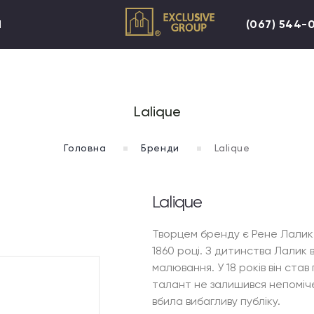
И
(067) 544-
Lalique
Головна
Бренди
Lalique
Lalique
Творцем бренду є Рене Лалик -
1860 році. З дитинства Лалик 
малювання. У 18 років він ста
талант не залишився непоміч
вбила вибагливу публіку.