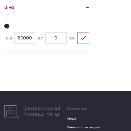
Ціна
від
до
грн
(067) 544-00-68
Каталог
(067) 544-05-66
Меблі
Сантехніка, аксесуари