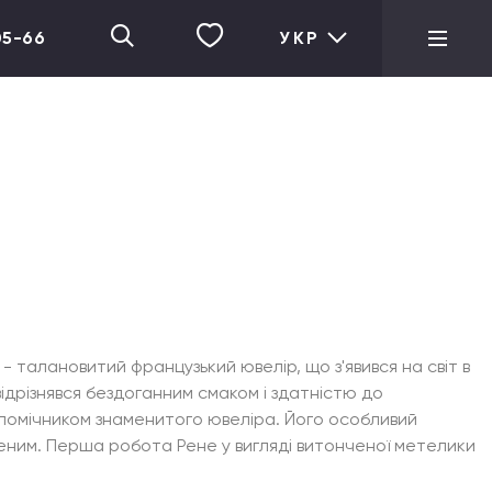
05-66
УКР
 талановитий французький ювелір, що з'явився на світ в
відрізнявся бездоганним смаком і здатністю до
в помічником знаменитого ювеліра. Його особливий
еним. Перша робота Рене у вигляді витонченої метелики