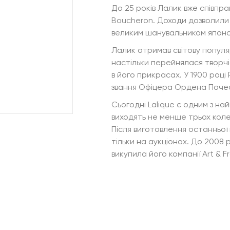
До 25 років Лалик вже співпра
Boucheron. Доходи дозволили 
великим шанувальником японськ
Лалик отримав світову популя
настільки перейнялася творч
в його прикрасах. У 1900 році 
звання Офіцера Ордена Почес
Сьогодні Lalique є одним з най
виходять не менше трьох коле
Після виготовлення останньої
тільки на аукціонах. До 2008 
викупила його компанії Art & F