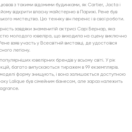
цював з такими відомими будинками, як Cartier, Jacta і
йому відкрити власну майстерню в Парижі. Рене був
ого мистецтва. Цю техніку він переніс і в свої роботи.
рність завдяки знаменитій актрисі Сарі Бернар, яка
істю молодого ювеліра, що виходила на сцену виключно
Рене взяв участь у Всесвітній виставці, де удостоївся
ного легіону.
популярніших ювелірних брендів у всьому світі. У рік
кцій, багато випускаються тиражем в 99 екземплярів.
 моделі форму знищують, і вона залишається доступною
року Lalique був сімейним бізнесом, але зараз належить
ragrance.