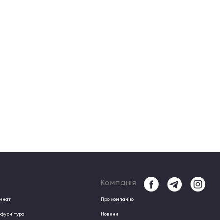
Компанія
імнат
Про компанiю
офурнітура
Новини