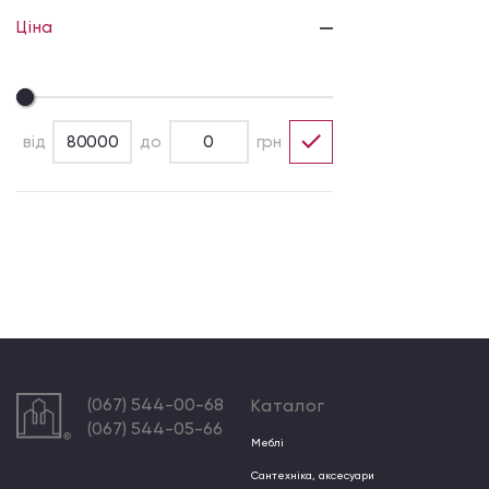
Ціна
від
до
грн
(067) 544-00-68
Каталог
(067) 544-05-66
Меблі
Сантехніка, аксесуари