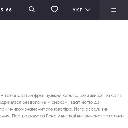
05-66
УКР
 талановитий французький ювелір, що з'явився на світ в
відрізнявся бездоганним смаком і здатністю до
в помічником знаменитого ювеліра. Його особливий
еним. Перша робота Рене у вигляді витонченої метелики