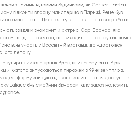
цював з такими відомими будинками, як Cartier, Jacta і
йому відкрити власну майстерню в Парижі. Рене був
ого мистецтва. Цю техніку він переніс і в свої роботи.
рність завдяки знаменитій актрисі Сарі Бернар, яка
істю молодого ювеліра, що виходила на сцену виключно
Рене взяв участь у Всесвітній виставці, де удостоївся
ного легіону.
популярніших ювелірних брендів у всьому світі. У рік
кцій, багато випускаються тиражем в 99 екземплярів.
 моделі форму знищують, і вона залишається доступною
року Lalique був сімейним бізнесом, але зараз належить
ragrance.