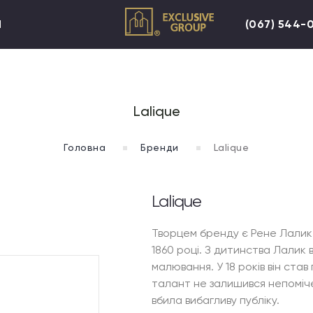
И
(067) 544-
Lalique
Головна
Бренди
Lalique
Lalique
Творцем бренду є Рене Лалик -
1860 році. З дитинства Лалик 
малювання. У 18 років він ста
талант не залишився непоміч
вбила вибагливу публіку.