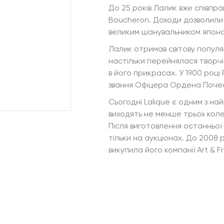
До 25 років Лалик вже співпра
Boucheron. Доходи дозволили 
великим шанувальником японськ
Лалик отримав світову популя
настільки перейнялася творч
в його прикрасах. У 1900 році 
звання Офіцера Ордена Почес
Сьогодні Lalique є одним з най
виходять не менше трьох коле
Після виготовлення останньої
тільки на аукціонах. До 2008 
викупила його компанії Art & F