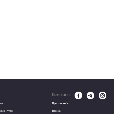
Компанія
імнат
Про компанiю
офурнітура
Новини