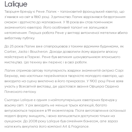
Lalique
Творцем бренду є Рене Лалик - талановитий французький ювелір, що
з'явився на світ в 1860 році. З дитинства Лалик відрізнявся бездоганним
смаком і здатністю до малювання. У 18 років він став помічником
знаменитого ювеліра. Його особливий талант не залишився
непоміченим. Перша робота Рене у вигляді витонченої метелики вбила
вибагливу публіку.
До 25 років Лалик вже співпрацював з такими відомими будинками, як
Cartier, Jacta і Boucheron. Доходи дозволили йому відкрити власну
майстерню в Парижі. Рене був великим шанувальником японського
мистецтва. Цю техніку він переніс і в свої роботи.
Лалик отримав світову популярність завдяки знаменитій актрисі Сарі
Бернар, яка настільки перейнялася творчістю молодого ювеліра, що
виходила на сцену виключно в його прикрасах. У 1900 році Рене взяв
участь у Всесвітній виставці, де удостоївся звання Офіцера Ордена
Почесного легіону.
Сьогодні Lalique є одним з найпопулярніших ювелірних брендів у
всьому світі. У рік виходять не менше трьох колекцій, багато
випускаються тиражем в 99 екземплярів. Після виготовлення останньої
моделі форму знищують, і вона залишається доступною тільки на
аукціонах. До 2008 року Lalique був сімейним бізнесом, але зараз
належить викупила його компанії Art & Fragrance.