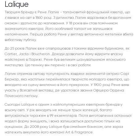
Lalique
Творцем бренду є Рене Лалик - талановитий французький ювелір, що
з'явився на світ в 1860 році. З дитинства Лалик відрізнявся бездоганним
смаком і здатністю до малювання. У 18 років він став помічником
знаменитого ювеліра. Його особливий талант не залишився
непоміченим. Перша робота Рене у вигляді витонченої метелики вбила
вибагливу публіку.
До 25 років Лалик вже співпрацював з такими відомими будинками, як
Cartier, Jacta і Boucheron. Доходи дозволили йому відкрити власну
майстерню в Парижі. Рене був великим шанувальником японського
мистецтва. Цю техніку він переніс і в свої роботи.
Лалик отримав світову популярність завдяки знаменитій актрисі Сарі
Бернар, яка настільки перейнялася творчістю молодого ювеліра, що
виходила на сцену виключно в його прикрасах. У 1900 році Рене взяв
участь у Всесвітній виставці, де удостоївся звання Офіцера Ордена
Почесного легіону.
Сьогодні Lalique є одним з найпопулярніших ювелірних брендів у
всьому світі. У рік виходять не менше трьох колекцій, багато
випускаються тиражем в 99 екземплярів. Після виготовлення останньої
моделі форму знищують, і вона залишається доступною тільки на
аукціонах. До 2008 року Lalique був сімейним бізнесом, але зараз
належить викупила його компанії Art & Fragrance.