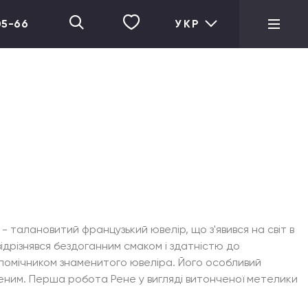
05-66
УКР
 талановитий французький ювелір, що з'явився на світ в
відрізнявся бездоганним смаком і здатністю до
в помічником знаменитого ювеліра. Його особливий
еним. Перша робота Рене у вигляді витонченої метелики