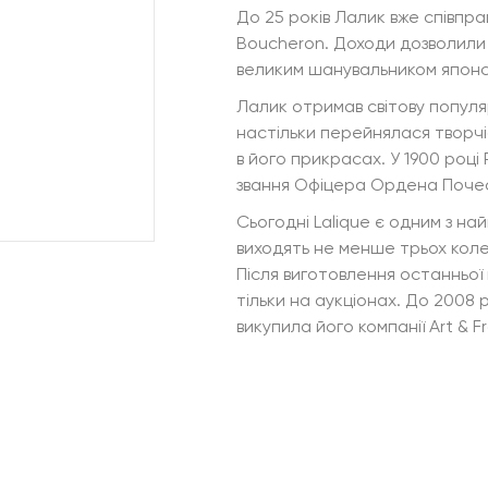
До 25 років Лалик вже співпра
Boucheron. Доходи дозволили 
великим шанувальником японськ
Лалик отримав світову популя
настільки перейнялася творч
в його прикрасах. У 1900 році 
звання Офіцера Ордена Почес
Сьогодні Lalique є одним з най
виходять не менше трьох коле
Після виготовлення останньої
тільки на аукціонах. До 2008 
викупила його компанії Art & F