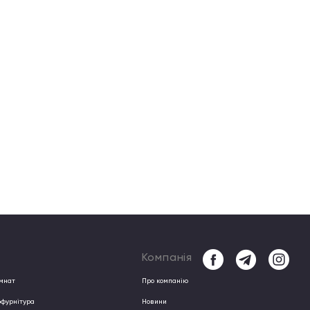
Компанія
імнат
Про компанiю
офурнітура
Новини