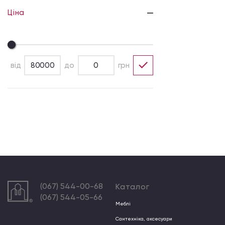
Ціна
від
до
грн
(067) 544-00-68
Каталог
(067) 544-05-66
Меблі
Сантехніка, аксесуари