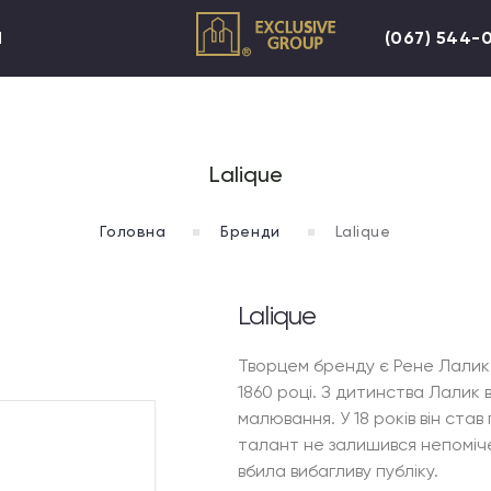
И
(067) 544-
Lalique
Головна
Бренди
Lalique
Lalique
Творцем бренду є Рене Лалик -
1860 році. З дитинства Лалик 
малювання. У 18 років він ста
талант не залишився непоміч
вбила вибагливу публіку.