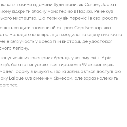
цював з такими відомими будинками, як Cartier, Jacta і
йому відкрити власну майстерню в Парижі. Рене був
ого мистецтва. Цю техніку він переніс і в свої роботи.
рність завдяки знаменитій актрисі Сарі Бернар, яка
істю молодого ювеліра, що виходила на сцену виключно
Рене взяв участь у Всесвітній виставці, де удостоївся
ного легіону.
популярніших ювелірних брендів у всьому світі. У рік
кцій, багато випускаються тиражем в 99 екземплярів.
 моделі форму знищують, і вона залишається доступною
року Lalique був сімейним бізнесом, але зараз належить
ragrance.