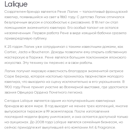
Lalique
Создателем бренда является Рене Лалик — талантливый французский
ювелир, появившийся на свет в 1860 году. С детства Лалик отличался
безупречным вкусом и способностью к рисованию. В 18 лет он стал
помощником знаменитого ювелира. Его особый талант не остался
незамеченным. Первая работа Рене в виде изящной бабочки сразила
привередливую публику.
К 25 годам Лалик уже сотрудничал с такими известными домами, как
Cartier, Jacta и Boucheron. Доходы позволили ему открыть собственную
мастерскую в Париже. Рене являлся большим поклонником японского
искусства. Эту технику он перенес и в свои работы.
Лалик получил мировую известность благодаря знаменитой актрисе
Саре Бернар, которая настолько прониклась творчеством молодого
ювелира, что выходила на сцену исключительно в его украшениях. В
1900 году Рене принял участие во Всемирной выставке, где удостоился
звания Офицера Ордена Почетного легиона.
Сегодня Lalique является одним из популярнейших ювелирных
брендов во всем мире. В год выходят не менее трех коллекций, многие
выпускаются тиражом в 99 экземпляров. После изготовления
последней модели форму уничтожают, и она остается доступной только
на аукционах. До 2008 года Lalique являлся семейным бизнесом, но
сейчас принадлежит выкупившей его компании Art & Fragrance.