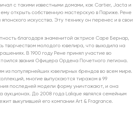
ичал с такими известными домами, как Cartier, Jacta и
 ему открыть собственную мастерскую в Париже. Рене
японского искусства. Эту технику он перенес и в свои
стность благодаря знаменитой актрисе Саре Бернар,
ь творчеством молодого ювелира, что выходила на
рашениях. В 1900 году Рене принял участие во
стоился звания Офицера Ордена Почетного легиона.
ним из популярнейших ювелирных брендов во всем мире.
коллекций, многие выпускаются тиражом в 99
ения последней модели форму уничтожают, и она
а аукционах. До 2008 года Lalique являлся семейным
жит выкупившей его компании Art & Fragrance.