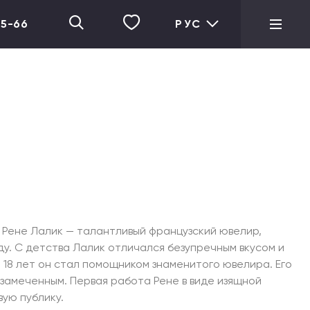
05-66
РУС
 Рене Лалик — талантливый французский ювелир,
оду. С детства Лалик отличался безупречным вкусом и
 18 лет он стал помощником знаменитого ювелира. Его
замеченным. Первая работа Рене в виде изящной
ую публику.