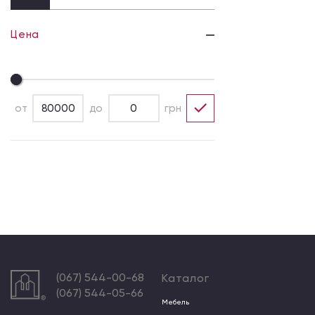
Цена
от
до
грн
(067) 544-00-68
Каталог
(067) 544-05-66
Мебель