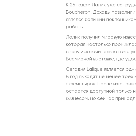
К 25 годам Лалик уже сотрудн
Boucheron. Доходы позволили
являлся большим поклонником 
работы.
Лалик получил мировую изве
которая настолько прониклас
сцену исключительно в его ук
Всемирной выставке, где удо
Сегодня Lalique является од
В год выходят не менее трех 
экземпляров. После изготовл
остается доступной только н
бизнесом, но сейчас принадле