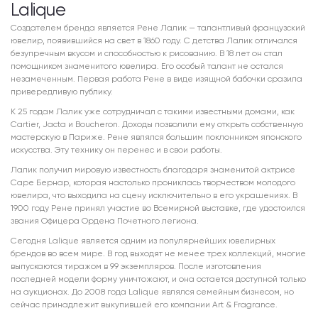
Lalique
Создателем бренда является Рене Лалик — талантливый французский
ювелир, появившийся на свет в 1860 году. С детства Лалик отличался
безупречным вкусом и способностью к рисованию. В 18 лет он стал
помощником знаменитого ювелира. Его особый талант не остался
незамеченным. Первая работа Рене в виде изящной бабочки сразила
привередливую публику.
К 25 годам Лалик уже сотрудничал с такими известными домами, как
Cartier, Jacta и Boucheron. Доходы позволили ему открыть собственную
мастерскую в Париже. Рене являлся большим поклонником японского
искусства. Эту технику он перенес и в свои работы.
Лалик получил мировую известность благодаря знаменитой актрисе
Саре Бернар, которая настолько прониклась творчеством молодого
ювелира, что выходила на сцену исключительно в его украшениях. В
1900 году Рене принял участие во Всемирной выставке, где удостоился
звания Офицера Ордена Почетного легиона.
Сегодня Lalique является одним из популярнейших ювелирных
брендов во всем мире. В год выходят не менее трех коллекций, многие
выпускаются тиражом в 99 экземпляров. После изготовления
последней модели форму уничтожают, и она остается доступной только
на аукционах. До 2008 года Lalique являлся семейным бизнесом, но
сейчас принадлежит выкупившей его компании Art & Fragrance.