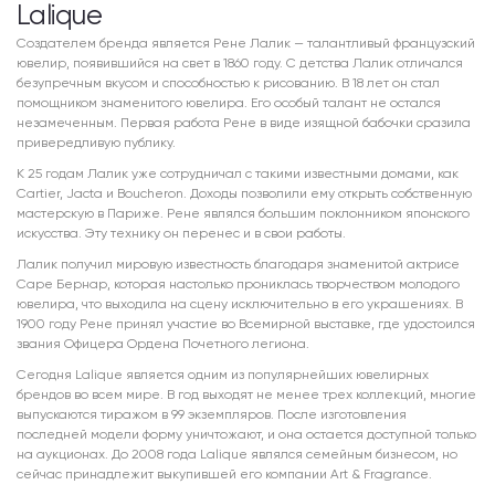
Lalique
Создателем бренда является Рене Лалик — талантливый французский
ювелир, появившийся на свет в 1860 году. С детства Лалик отличался
безупречным вкусом и способностью к рисованию. В 18 лет он стал
помощником знаменитого ювелира. Его особый талант не остался
незамеченным. Первая работа Рене в виде изящной бабочки сразила
привередливую публику.
К 25 годам Лалик уже сотрудничал с такими известными домами, как
Cartier, Jacta и Boucheron. Доходы позволили ему открыть собственную
мастерскую в Париже. Рене являлся большим поклонником японского
искусства. Эту технику он перенес и в свои работы.
Лалик получил мировую известность благодаря знаменитой актрисе
Саре Бернар, которая настолько прониклась творчеством молодого
ювелира, что выходила на сцену исключительно в его украшениях. В
1900 году Рене принял участие во Всемирной выставке, где удостоился
звания Офицера Ордена Почетного легиона.
Сегодня Lalique является одним из популярнейших ювелирных
брендов во всем мире. В год выходят не менее трех коллекций, многие
выпускаются тиражом в 99 экземпляров. После изготовления
последней модели форму уничтожают, и она остается доступной только
на аукционах. До 2008 года Lalique являлся семейным бизнесом, но
сейчас принадлежит выкупившей его компании Art & Fragrance.