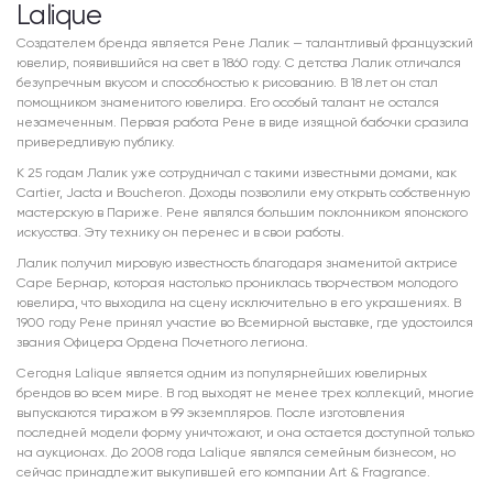
Lalique
Создателем бренда является Рене Лалик — талантливый французский
ювелир, появившийся на свет в 1860 году. С детства Лалик отличался
безупречным вкусом и способностью к рисованию. В 18 лет он стал
помощником знаменитого ювелира. Его особый талант не остался
незамеченным. Первая работа Рене в виде изящной бабочки сразила
привередливую публику.
К 25 годам Лалик уже сотрудничал с такими известными домами, как
Cartier, Jacta и Boucheron. Доходы позволили ему открыть собственную
мастерскую в Париже. Рене являлся большим поклонником японского
искусства. Эту технику он перенес и в свои работы.
Лалик получил мировую известность благодаря знаменитой актрисе
Саре Бернар, которая настолько прониклась творчеством молодого
ювелира, что выходила на сцену исключительно в его украшениях. В
1900 году Рене принял участие во Всемирной выставке, где удостоился
звания Офицера Ордена Почетного легиона.
Сегодня Lalique является одним из популярнейших ювелирных
брендов во всем мире. В год выходят не менее трех коллекций, многие
выпускаются тиражом в 99 экземпляров. После изготовления
последней модели форму уничтожают, и она остается доступной только
на аукционах. До 2008 года Lalique являлся семейным бизнесом, но
сейчас принадлежит выкупившей его компании Art & Fragrance.