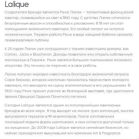
Lalique
Создателем бренда является Рене Лалик — талантливый французский
ювелир, появившийся на свет в 1860 году. С детства Лалик отличался
безупречным вкусом и способностью к рисованию. В 18 лет он стал
помощником знаменитого ювелира. Его особый талант не остался
незамеченным. Первая работа Рене в виде изящной бабочки сразила
привередливую публику.
К 25 годам Лалик уже сотрудничал с такими известными домами, как
Cartier, Jacta и Boucheron. Доходы позволили ему открыть собственную
мастерскую в Париже. Рене являлся большим поклонником японского
искусства. Эту технику он перенес и в свои работы.
Лалик получил мировую известность благодаря знаменитой актрисе
Саре Бернар, которая настолько прониклась творчеством молодого
ювелира, что выходила на сцену исключительно в его украшениях. В
1900 году Рене принял участие во Всемирной выставке, где удостоился
звания Офицера Ордена Почетного легиона.
Сегодня Lalique является одним из популярнейших ювелирных
брендов во всем мире. В год выходят не менее трех коллекций, многие
выпускаются тиражом в 99 экземпляров. После изготовления
последней модели форму уничтожают, и она остается доступной только
на аукционах. До 2008 года Lalique являлся семейным бизнесом, но
сейчас принадлежит выкупившей его компании Art & Fragrance.