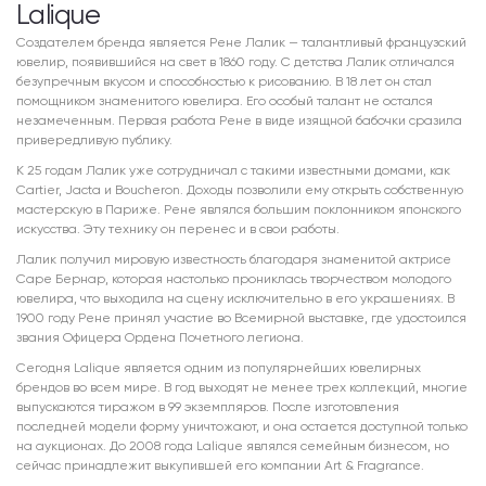
Lalique
Создателем бренда является Рене Лалик — талантливый французский
ювелир, появившийся на свет в 1860 году. С детства Лалик отличался
безупречным вкусом и способностью к рисованию. В 18 лет он стал
помощником знаменитого ювелира. Его особый талант не остался
незамеченным. Первая работа Рене в виде изящной бабочки сразила
привередливую публику.
К 25 годам Лалик уже сотрудничал с такими известными домами, как
Cartier, Jacta и Boucheron. Доходы позволили ему открыть собственную
мастерскую в Париже. Рене являлся большим поклонником японского
искусства. Эту технику он перенес и в свои работы.
Лалик получил мировую известность благодаря знаменитой актрисе
Саре Бернар, которая настолько прониклась творчеством молодого
ювелира, что выходила на сцену исключительно в его украшениях. В
1900 году Рене принял участие во Всемирной выставке, где удостоился
звания Офицера Ордена Почетного легиона.
Сегодня Lalique является одним из популярнейших ювелирных
брендов во всем мире. В год выходят не менее трех коллекций, многие
выпускаются тиражом в 99 экземпляров. После изготовления
последней модели форму уничтожают, и она остается доступной только
на аукционах. До 2008 года Lalique являлся семейным бизнесом, но
сейчас принадлежит выкупившей его компании Art & Fragrance.