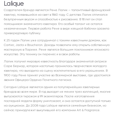
Lalique
Создателем бренда является Рене Лалик — талантливый французский
ювелир, появившийся на свет в 1860 году. С детства Лалик отличался
безупречным вкусом и способностью к рисованию. В 18 лет он стал
помощником знаменитого ювелира. Его особый талант не остался
незамеченным. Первая работа Рене в виде изящной бабочки сразила
привередливую публику.
К 25 годам Лалик уже сотрудничал с такими известными домами, как
Cartier, Jacta и Boucheron. Доходы позволили ему открыть собственную
мастерскую в Париже. Рене являлся большим поклонником японского
искусства. Эту технику он перенес и в свои работы.
Лалик получил мировую известность благодаря знаменитой актрисе
Саре Бернар, которая настолько прониклась творчеством молодого
ювелира, что выходила на сцену исключительно в его украшениях. В
1900 году Рене принял участие во Всемирной выставке, где удостоился
звания Офицера Ордена Почетного легиона.
Сегодня Lalique является одним из популярнейших ювелирных
брендов во всем мире. В год выходят не менее трех коллекций, многие
выпускаются тиражом в 99 экземпляров. После изготовления
последней модели форму уничтожают, и она остается доступной только
на аукционах. До 2008 года Lalique являлся семейным бизнесом, но
сейчас принадлежит выкупившей его компании Art & Fragrance.