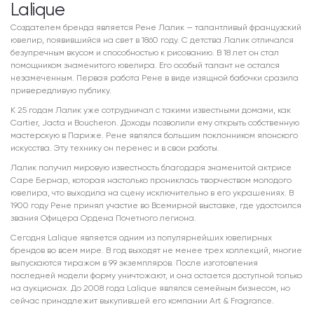
Lalique
Создателем бренда является Рене Лалик — талантливый французский
ювелир, появившийся на свет в 1860 году. С детства Лалик отличался
безупречным вкусом и способностью к рисованию. В 18 лет он стал
помощником знаменитого ювелира. Его особый талант не остался
незамеченным. Первая работа Рене в виде изящной бабочки сразила
привередливую публику.
К 25 годам Лалик уже сотрудничал с такими известными домами, как
Cartier, Jacta и Boucheron. Доходы позволили ему открыть собственную
мастерскую в Париже. Рене являлся большим поклонником японского
искусства. Эту технику он перенес и в свои работы.
Лалик получил мировую известность благодаря знаменитой актрисе
Саре Бернар, которая настолько прониклась творчеством молодого
ювелира, что выходила на сцену исключительно в его украшениях. В
1900 году Рене принял участие во Всемирной выставке, где удостоился
звания Офицера Ордена Почетного легиона.
Сегодня Lalique является одним из популярнейших ювелирных
брендов во всем мире. В год выходят не менее трех коллекций, многие
выпускаются тиражом в 99 экземпляров. После изготовления
последней модели форму уничтожают, и она остается доступной только
на аукционах. До 2008 года Lalique являлся семейным бизнесом, но
сейчас принадлежит выкупившей его компании Art & Fragrance.