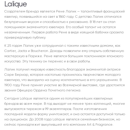
Lalique
Создателем бренда является Рене Лалик — талантливый французский
ювелир, появившийся на свет в 1860 году. С детства Лалик отличался
безупречным вкусом и способностью к рисованию. В 18 лет он стал
помощником знаменитого ювелира. Его особый талант не остался
незамеченным. Первая работа Рене в виде изящной бабочки сразила
привередливую публику.
К 25 годам Лалик уже сотрудничал с такими известными домами, как
Cartier, Jacta и Boucheron. Доходы позволили ему открыть собственную
мастерскую в Париже. Рене являлся большим поклонником японского
искусства. Эту технику он перенес и в свои работы.
Лалик получил мировую известность благодаря знаменитой актрисе
Саре Бернар, которая настолько прониклась творчеством молодого
ювелира, что выходила на сцену исключительно в его украшениях. В
1900 году Рене принял участие во Всемирной выставке, где удостоился
звания Офицера Ордена Почетного легиона.
Сегодня Lalique является одним из популярнейших ювелирных
брендов во всем мире. В год выходят не менее трех коллекций, многие
выпускаются тиражом в 99 экземпляров. После изготовления
последней модели форму уничтожают, и она остается доступной только
на аукционах. До 2008 года Lalique являлся семейным бизнесом, но
сейчас принадлежит выкупившей его компании Art & Fragrance.