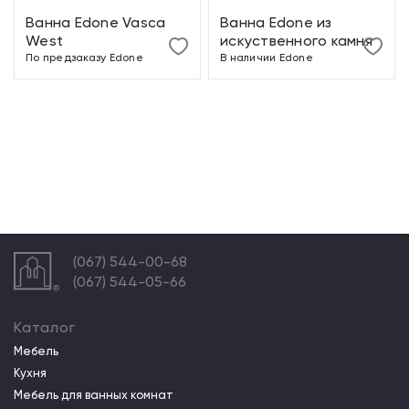
Ванна Edone Vasca
Ванна Edone из
West
искуственного камня
По предзаказу
Edone
В наличии
Edone
(067) 544-00-68
(067) 544-05-66
Каталог
Мебель
Кухня
Мебель для ванных комнат