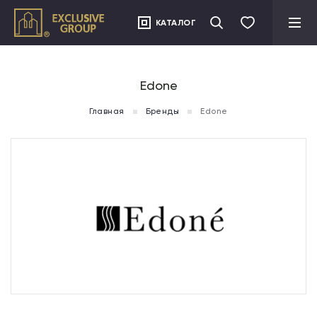
">
КАТАЛОГ
Edone
Главная
Бренды
Edone