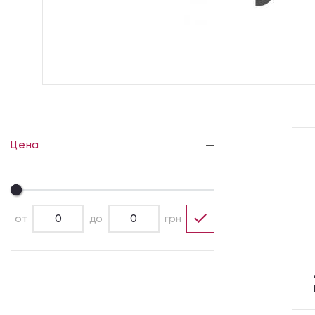
Цена
от
до
грн