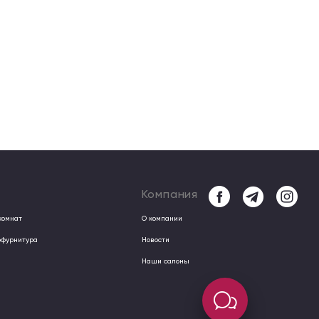
Компания
комнат
О компании
офурнитура
Новости
Наши салоны