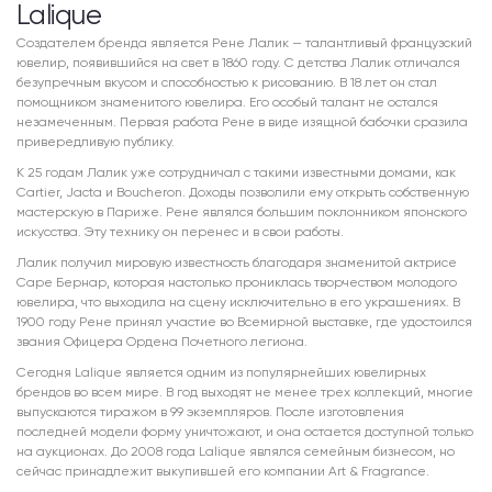
Lalique
Создателем бренда является Рене Лалик — талантливый французский
ювелир, появившийся на свет в 1860 году. С детства Лалик отличался
безупречным вкусом и способностью к рисованию. В 18 лет он стал
помощником знаменитого ювелира. Его особый талант не остался
незамеченным. Первая работа Рене в виде изящной бабочки сразила
привередливую публику.
К 25 годам Лалик уже сотрудничал с такими известными домами, как
Cartier, Jacta и Boucheron. Доходы позволили ему открыть собственную
мастерскую в Париже. Рене являлся большим поклонником японского
искусства. Эту технику он перенес и в свои работы.
Лалик получил мировую известность благодаря знаменитой актрисе
Саре Бернар, которая настолько прониклась творчеством молодого
ювелира, что выходила на сцену исключительно в его украшениях. В
1900 году Рене принял участие во Всемирной выставке, где удостоился
звания Офицера Ордена Почетного легиона.
Сегодня Lalique является одним из популярнейших ювелирных
брендов во всем мире. В год выходят не менее трех коллекций, многие
выпускаются тиражом в 99 экземпляров. После изготовления
последней модели форму уничтожают, и она остается доступной только
на аукционах. До 2008 года Lalique являлся семейным бизнесом, но
сейчас принадлежит выкупившей его компании Art & Fragrance.